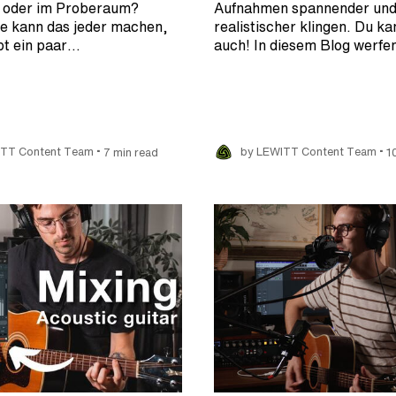
 oder im Proberaum?
Aufnahmen spannender un
e kann das jeder machen,
realistischer klingen. Du ka
bt ein paar…
auch! In diesem Blog werf
•
•
ITT Content Team
7 min read
by LEWITT Content Team
1