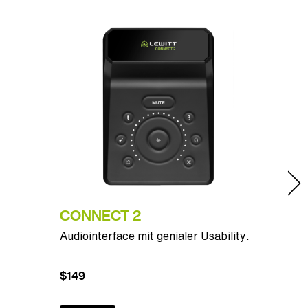
CONNECT 2
MTP 
Audiointerface mit genialer Usability.
Live b
$149
$109