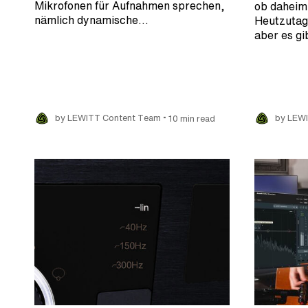
Mikrofonen für Aufnahmen sprechen,
ob daheim
nämlich dynamische…
Heutzutag
aber es gi
•
by LEWITT Content Team
10 min read
by LEW