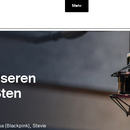
Mehr
sseren
ßten
sa (Blackpink), Stevie