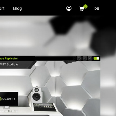
myLEWITT
rt
Blog
DE
Account