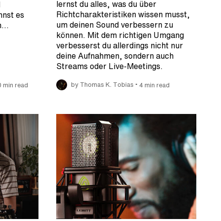
lernst du alles, was du über
d
Richtcharakteristiken wissen musst,
nnst es
um deinen Sound verbessern zu
en…
können. Mit dem richtigen Umgang
verbesserst du allerdings nicht nur
deine Aufnahmen, sondern auch
Streams oder Live-Meetings.
•
0 min read
by Thomas K. Tobias
4 min read