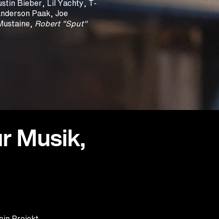
tin Bieber, Lil Yachty, T-
Anderson Paak, Joe
Mustaine,
Robert "Sput"
r Musik,
ein Projekt.