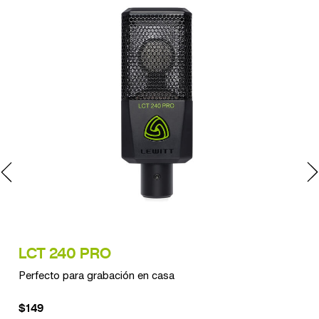
LCT 240 PRO
C
Perfecto para grabación en casa
La 
$149
$1