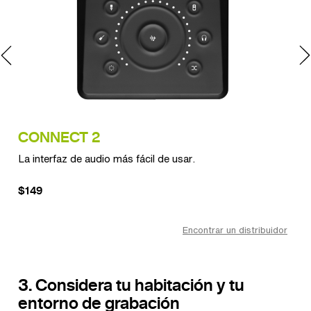
CONNECT 2
C
La interfaz de audio más fácil de usar.
Flex
$149
$2
dor
Encontrar un distribuidor
3. Considera tu habitación y tu
entorno de grabación