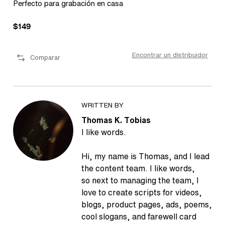
Perfecto para grabación en casa
Exp
$149
$2
dor
Encontrar un distribuidor
Comparar
WRITTEN BY
Thomas K. Tobias
I like words.
Hi, my name is Thomas, and I lead
the content team. I like words,
so next to managing the team, I
love to create scripts for videos,
blogs, product pages, ads, poems,
cool slogans, and farewell card