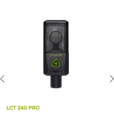
LCT 240 PRO
LC